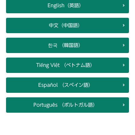
English（英語）
中文（中国語）
한국 （韓国語）
Tiếng Việt （ベトナム語）
Español （スペイン語）
Português （ポルトガル語）