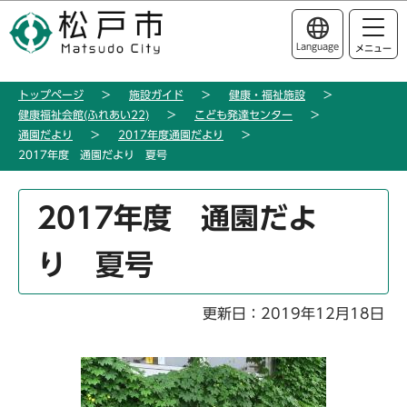
こ
このページの本文へ移動
の
Language
メニュー
ペ
ー
トップページ
施設ガイド
健康・福祉施設
ジ
健康福祉会館(ふれあい22)
こども発達センター
の
通園だより
2017年度通園だより
先
2017年度 通園だより 夏号
頭
で
本
2017年度 通園だよ
す
文
こ
り 夏号
こ
か
ら
更新日：2019年12月18日