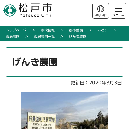
こ
このページの本文へ移動
の
Language
メニュー
ペ
ー
トップページ
市政情報
都市整備
みどり
ジ
市民農園
市民農園一覧
げんき農園
の
先
本
頭
文
げんき農園
で
こ
す
こ
か
更新日：2020年3月3日
ら