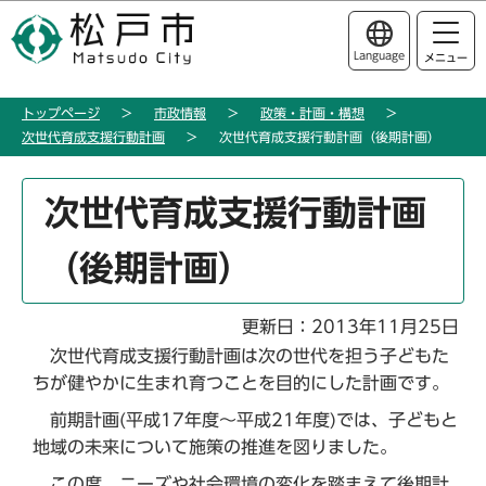
こ
このページの本文へ移動
の
Language
メニュー
ペ
ー
トップページ
市政情報
政策・計画・構想
ジ
次世代育成支援行動計画
次世代育成支援行動計画（後期計画）
の
先
本
頭
次世代育成支援行動計画
文
で
こ
す
（後期計画）
こ
か
ら
更新日：2013年11月25日
次世代育成支援行動計画は次の世代を担う子どもた
ちが健やかに生まれ育つことを目的にした計画です。
前期計画(平成17年度～平成21年度)では、子どもと
地域の未来について施策の推進を図りました。
この度、ニーズや社会環境の変化を踏まえて後期計