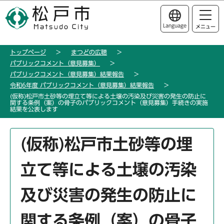
こ
このページの本文へ移動
の
Language
メニュー
ペ
ー
トップページ
まつどの広聴
ジ
パブリックコメント（意見募集）
の
パブリックコメント（意見募集）結果報告
先
令和6年度 パブリックコメント（意見募集）結果報告
頭
(仮称)松戸市土砂等の埋立て等による土壌の汚染及び災害の発生の防止に
関する条例（案）の骨子のパブリックコメント（意見募集）手続きの実施
で
結果を公表します
す
本
(仮称)松戸市土砂等の埋
文
こ
立て等による土壌の汚染
こ
か
及び災害の発生の防止に
ら
関する条例（案）の骨子