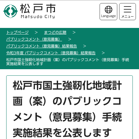
こ
このページの本文へ移動
の
Language
メニュー
ペ
ー
トップページ
まつどの広聴
ジ
パブリックコメント（意見募集）
の
パブリックコメント（意見募集）結果報告
先
令和3年度 パブリックコメント（意見募集）結果報告
頭
松戸市国土強靭化地域計画（案）のパブリックコメント（意見募集）手続
実施結果を公表します
で
す
本
松戸市国土強靭化地域計
文
こ
画（案）のパブリックコ
こ
か
メント（意見募集）手続
ら
実施結果を公表します