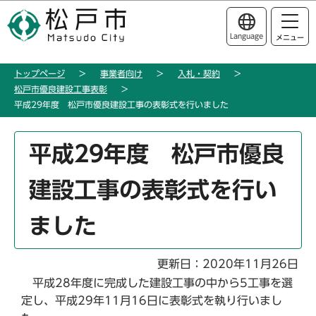
こ
このページの本文へ移動
の
Language
メニュー
ペ
ー
トップページ
事業者向け
入札・契約
ジ
松戸市優良建設工事表彰
の
平成29年度 松戸市優良建設工事の表彰式を行いました
先
頭
本
平成29年度 松戸市優良
で
文
す
こ
建設工事の表彰式を行い
こ
か
ました
ら
更新日：2020年11月26日
平成28年度に完成した建設工事の中から5工事を選
定し、平成29年11月16日に表彰式を執り行いまし