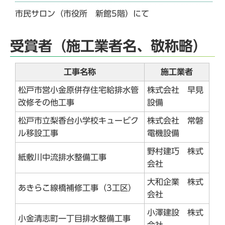
市民サロン（市役所 新館5階）にて
受賞者（施工業者名、敬称略）
工事名称
施工業者
松戸市営小金原併存住宅給排水管
株式会社 早見
改修その他工事
設備
松戸市立梨香台小学校キュービク
株式会社 常磐
ル移設工事
電機設備
野村建巧 株式
紙敷川中流排水整備工事
会社
大和企業 株式
あきらこ線橋補修工事（3工区）
会社
小澤建設 株式
小金清志町一丁目排水整備工事