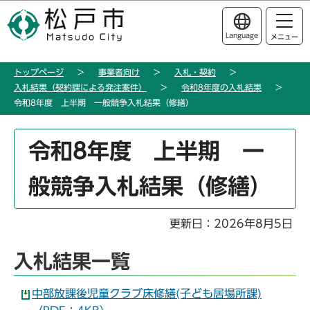
こ
このページの本文へ移動
の
Language
メニュー
ペ
ー
トップページ
事業者向け
入札・契約
ジ
入札結果（契約課による発注案件）
令和8年度の入札結果
の
令和8年度 上半期 一般競争入札結果（修繕）
先
頭
本
令和8年度 上半期 一
で
文
す
こ
般競争入札結果（修繕）
こ
か
ら
更新日：2026年8月5日
入札結果一覧
中部放課後児童クラブ床修繕(子ども居場所課)