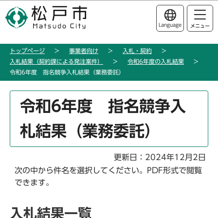
こ
このページの本文へ移動
の
Language
メニュー
ペ
ー
トップページ
事業者向け
入札・契約
ジ
入札結果（契約課による発注案件）
令和6年度の入札結果
の
令和6年度 指名競争入札結果（業務委託）
先
頭
本
令和6年度 指名競争入
で
文
す
こ
札結果（業務委託）
こ
か
ら
更新日：2024年12月2日
次の中から件名を選択してください。PDF形式で閲覧
できます。
入札結果一覧