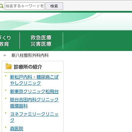
新八柱整形外科内科
診療所の紹介
新松戸内科・糖尿病こば
やしクリニック
新東京クリニック松飛台
稔台吉田内科クリニック
循環器科
ヨネファミリークリニッ
ク
森医院