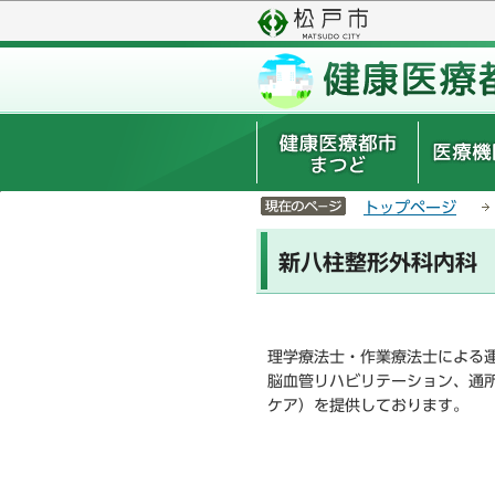
こ
サ
の
イ
ペ
ト
ー
メ
ジ
ニ
の
ュ
先
ー
頭
こ
サイトメニューここまで
で
こ
トップページ
す
か
本
ら
新八柱整形外科内科
文
こ
こ
か
理学療法士・作業療法士による
ら
脳血管リハビリテーション、通
ケア）を提供しております。