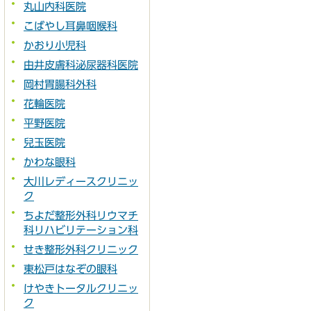
丸山内科医院
こばやし耳鼻咽喉科
かおり小児科
由井皮膚科泌尿器科医院
岡村胃腸科外科
花輪医院
平野医院
兒玉医院
かわな眼科
大川レディースクリニッ
ク
ちよだ整形外科リウマチ
科リハビリテーション科
せき整形外科クリニック
東松戸はなぞの眼科
けやきトータルクリニッ
ク