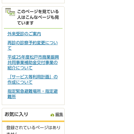
このページを見ている
人はこんなページも見
ています
外来受診のご案内
再診の診察予約変更につい
て
平成25年度松戸市商業振興
共同事業補助金交付事業の
紹介について
「サービス等利用計画」の
作成について
指定緊急避難場所・指定避
難所
お気に入り
編集
登録されているページはあり