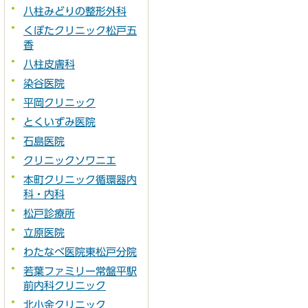
八柱みどりの整形外科
くぼたクリニック松戸五
香
八柱皮膚科
染谷医院
平岡クリニック
とくいずみ医院
石島医院
クリニックソワニエ
本町クリニック循環器内
科・内科
松戸診療所
立原医院
わたなべ医院東松戸分院
若葉ファミリー常盤平駅
前内科クリニック
北小金クリニック