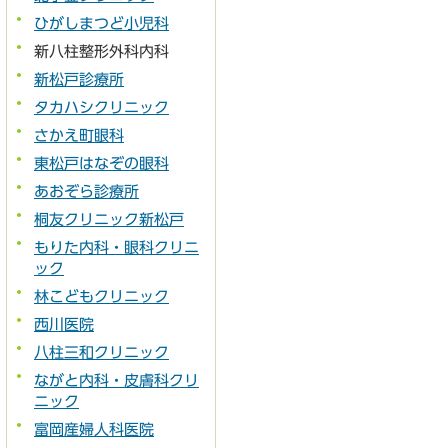
ひがしまつど小児科
新八柱整形外科内科
新松戸診療所
タカハシクリニック
さかえ町眼科
東松戸はなぞの眼科
あおぞら診療所
桐友クリニック新松戸
もりた内科・眼科クリニ
ック
林こどもクリニック
西川医院
八柱三和クリニック
ながと内科・皮膚科クリ
ニック
富岡産婦人科医院