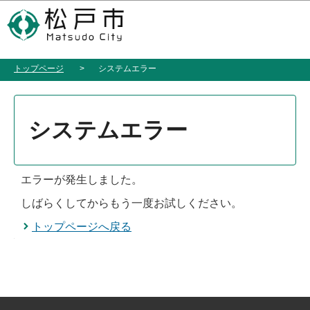
こ
このページの本文へ移動
の
ペ
ー
トップページ
システムエラー
ジ
の
本
先
文
システムエラー
頭
こ
で
こ
す
か
エラーが発生しました。
ら
しばらくしてからもう一度お試しください。
トップページへ戻る
本文ここまで