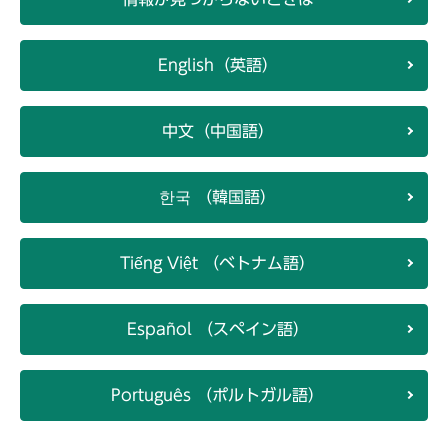
English（英語）
中文（中国語）
한국 （韓国語）
Tiếng Việt （ベトナム語）
Español （スペイン語）
Português （ポルトガル語）