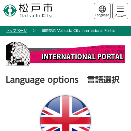
こ
このページの本文へ移動
の
Language
メニュー
ペ
ー
トップページ
国際交流 Matsudo City International Portal
ジ
の
本
先
文
頭
こ
で
こ
す
か
Language options 言語選択
ら